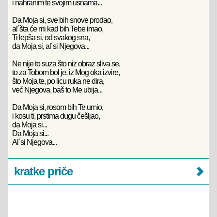
i nahranim te svojim usnama...
Da Moja si, sve bih snove prodao,
al´šta će mi kad bih Tebe imao,
Ti lepša si, od svakog sna,
da Moja si, al´si Njegova...
Ne nije to suza što niz obraz sliva se,
to za Tobom bol je, iz Mog oka izvire,
što Moja te, po licu ruka ne dira,
već Njegova, baš to Me ubija...
Da Moja si, rosom bih Te umio,
i kosu ti, prstima dugu češljao,
da Moja si...
Da Moja si...
Al´si Njegova...
kratke priče