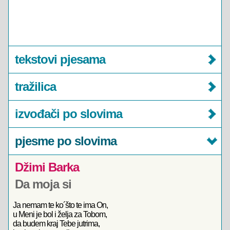
tekstovi pjesama
tražilica
izvođači po slovima
pjesme po slovima
Džimi Barka
Da moja si
Ja nemam te ko´što te ima On,
u Meni je bol i želja za Tobom,
da budem kraj Tebe jutrima,