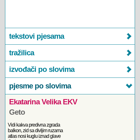
tekstovi pjesama
tražilica
izvođači po slovima
pjesme po slovima
Ekatarina Velika EKV
Geto
Vidi kakva predivna zgrada
balkon, zid sa divljim ruzama
atlas nosi kuglu iznad glave