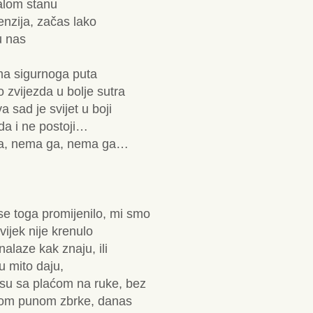
malom stanu
enzija, začas lako
u nas
ema sigurnoga puta
 zvijezda u bolje sutra
va sad je svijet u boji
 da i ne postoji…
a, nema ga, nema ga…
e toga promijenilo, mi smo
vijek nije krenulo
alaze kak znaju, ili
u mito daju,
u sa plaćom na ruke, bez
avom punom zbrke, danas