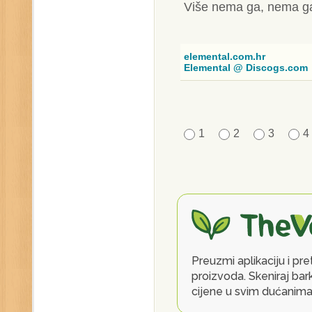
Više nema ga, nema 
elemental.com.hr
Elemental @ Discogs.com
1
2
3
4