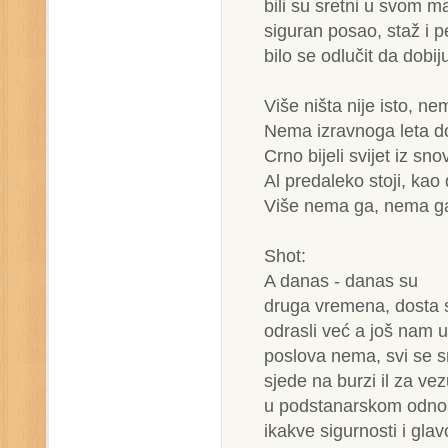
bili su sretni u svom 
siguran posao, staž i p
bilo se odlučit da dobij
Više ništa nije isto, n
Nema izravnoga leta do
Crno bijeli svijet iz sno
Al predaleko stoji, kao
Više nema ga, nema g
Shot:
A danas - danas su
druga vremena, dosta s
odrasli već a još nam u
poslova nema, svi se sn
sjede na burzi il za vez
u podstanarskom odnos
ikakve sigurnosti i gl