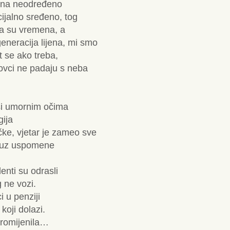
o na neodređeno
ocijalno sređeno, tog
a su vremena, a
eneracija lijena, mi smo
t se ako treba,
novci ne padaju s neba
ši umornim očima
gija
e, vjetar je zameo sve
e uz uspomene
denti su odrasli
g ne vozi.
i u penziji
oji dolazi.
promijenila…