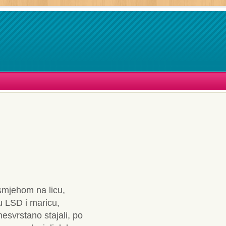
osmjehom na licu,
 su LSD i maricu,
nesvrstano stajali, po