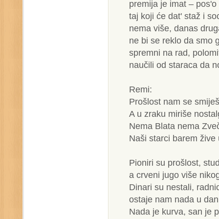
premija je imat – pos'
taj koji će dat' staž i s
nema više, danas drug
ne bi se reklo da smo g
spremni na rad, polomi
naučili od staraca da 
Remi:
Prošlost nam se smije
A u zraku miriše nostal
Nema Blata nema Zvečk
Naši starci barem živ
Pioniri su prošlost, stu
a crveni jugo više niko
Dinari su nestali, radnic
ostaje nam nada u dan k
Nada je kurva, san je 