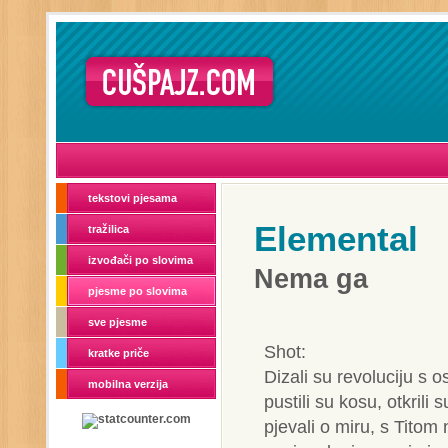
tekstovi pjesama
Elemental
tražilica
izvođači po slovima
Nema ga
pjesme po slovima
sve pjesme
Shot:
kratke priče
Dizali su revoluciju s 
mobilna verzija
pustili su kosu, otkrili
pjevali o miru, s Titom 