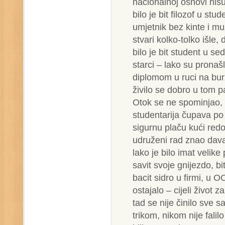
nacionalnoj osnovi nisu
bilo je bit filozof u stu
umjetnik bez kinte i muz
stvari kolko-tolko išle,
bilo je bit student u s
starci – lako su pronašl
diplomom u ruci na burz
živilo se dobro u tom p
Otok se ne spominjao, 
studentarija čupava po 
sigurnu plaču kući red
udruženi rad znao dava
lako je bilo imat velike
savit svoje gnijezdo, bi
bacit sidro u firmi, u 
ostajalo – cijeli život z
tad se nije činilo sve s
trikom, nikom nije falil