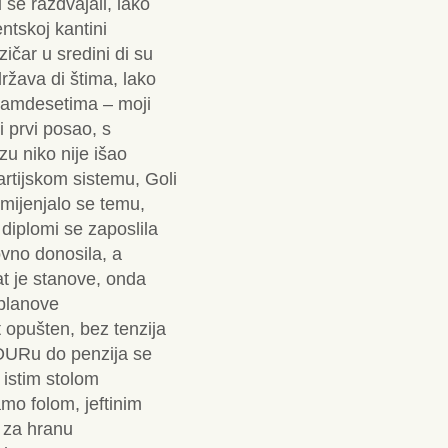
 se razdvajali, lako
dentskoj kantini
ičar u sredini di su
 država di štima, lako
edamdesetima – moji
i prvi posao, s
u niko nije išao
artijskom sistemu, Goli
mijenjalo se temu,
diplomi se zaposlila
ovno donosila, a
t je stanove, onda
 planove
t opušten, bez tenzija
OOURu do penzija se
a istim stolom
amo folom, jeftinim
o za hranu