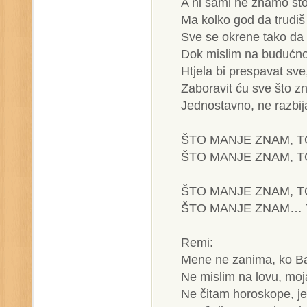
A ni sami ne znamo što 
Ma kolko god da trudiš
Sve se okrene tako da 
Dok mislim na budućno
Htjela bi prespavat sve
Zaboravit ću sve što z
Jednostavno, ne razbija
ŠTO MANJE ZNAM, T
ŠTO MANJE ZNAM, 
ŠTO MANJE ZNAM, T
ŠTO MANJE ZNAM… 
Remi:
Mene ne zanima, ko Ba
Ne mislim na lovu, moja
Ne čitam horoskope, je