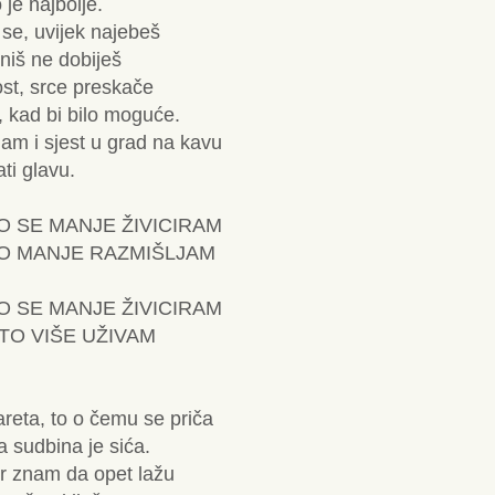
je najbolje.
 se, uvijek najebeš
niš ne dobiješ
st, srce preskače
, kad bi bilo moguće.
nam i sjest u grad na kavu
ti glavu.
O SE MANJE ŽIVICIRAM
TO MANJE RAZMIŠLJAM
O SE MANJE ŽIVICIRAM
TO VIŠE UŽIVAM
reta, to o čemu se priča
 sudbina je sića.
r znam da opet lažu