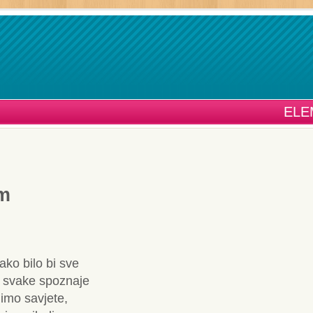
ELE
am
ako bilo bi sve
z svake spoznaje
limo savjete,