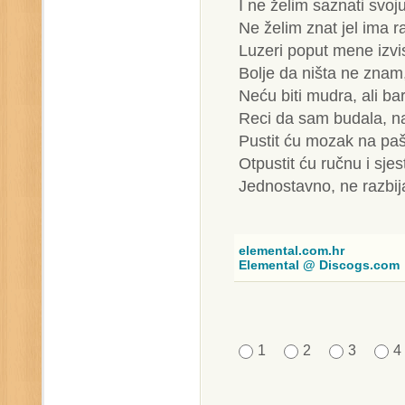
I ne želim saznati svoju
Ne želim znat jel ima r
Luzeri poput mene izvi
Bolje da ništa ne zna
Neću biti mudra, ali ba
Reci da sam budala, na
Pustit ću mozak na paš
Otpustit ću ručnu i sje
Jednostavno, ne razbija
elemental.com.hr
Elemental @ Discogs.com
1
2
3
4