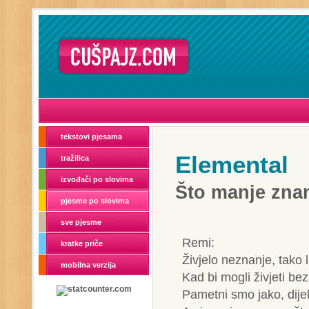
tekstovi pjesama
Elemental
tražilica
izvođači po slovima
Što manje zn
pjesme po slovima
sve pjesme
Remi:
kratke priče
Živjelo neznanje, tako l
mobilna verzija
Kad bi mogli živjeti be
Pametni smo jako, dije