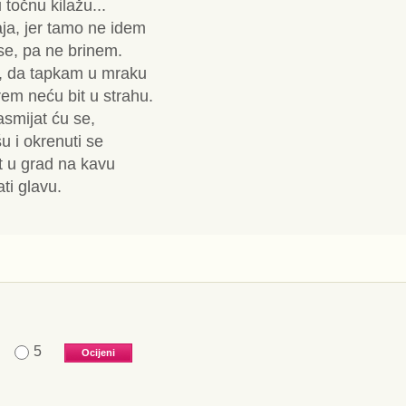
 točnu kilažu...
aja, jer tamo ne idem
se, pa ne brinem.
m, da tapkam u mraku
rem neću bit u strahu.
smijat ću se,
u i okrenuti se
st u grad na kavu
ti glavu.
5