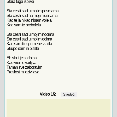
Stara tuga ispliva
Sta ces ti sad u mojim pesmama
Sta ces ti sad na mojim usnama
Kad te ja nikad nisam volela
Kad sam te prebolela
Sta ces ti sad u mojim nocima
Sta ces ti sad u mojim ocima
Kad sam ti uspomene vratila
Skupo sam ih platila
Eh sto ti je sudbina
Kao vreme varljiva
Taman sve zaboravim
Proslost mi ozivljava
Video
1
/2