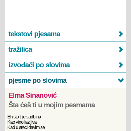
tekstovi pjesama
tražilica
izvođači po slovima
pjesme po slovima
Elma Sinanović
Šta ćeš ti u mojim pesmama
Eh sto ti je sudbina
Kao vino lazljiva
Kad u sreci davim se