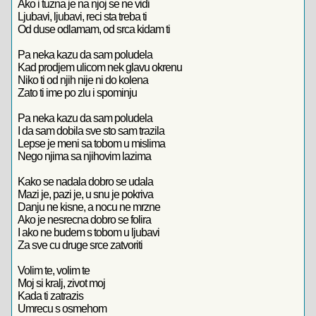
Ako i tuzna je na njoj se ne vidi
Ljubavi, ljubavi, reci sta treba ti
Od duse odlamam, od srca kidam ti
Pa neka kazu da sam poludela
Kad prodjem ulicom nek glavu okrenu
Niko ti od njih nije ni do kolena
Zato ti ime po zlu i spominju
Pa neka kazu da sam poludela
I da sam dobila sve sto sam trazila
Lepse je meni sa tobom u mislima
Nego njima sa njihovim lazima
Kako se nadala dobro se udala
Mazi je, pazi je, u snu je pokriva
Danju ne kisne, a nocu ne mrzne
Ako je nesrecna dobro se folira
I ako ne budem s tobom u ljubavi
Za sve cu druge srce zatvoriti
Volim te, volim te
Moj si kralj, zivot moj
Kada ti zatrazis
Umrecu s osmehom