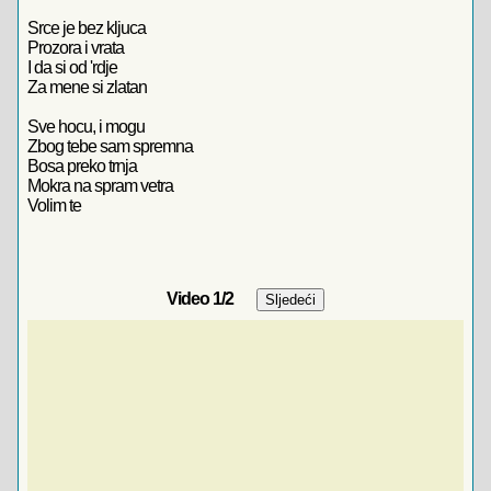
Srce je bez kljuca
Prozora i vrata
I da si od 'rdje
Za mene si zlatan
Sve hocu, i mogu
Zbog tebe sam spremna
Bosa preko trnja
Mokra na spram vetra
Volim te
Video
1
/2