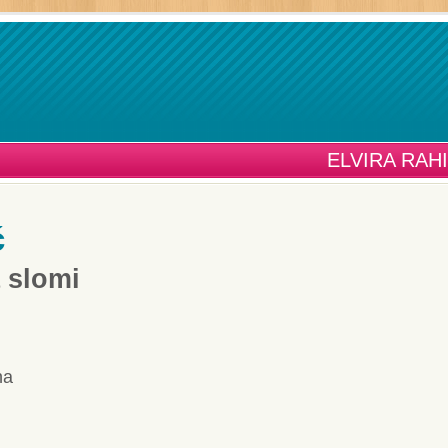
ELVIRA RAH
ć
 slomi
na