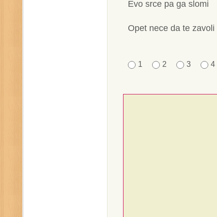
Evo srce pa ga slomi
Opet nece da te zavoli
1
2
3
4