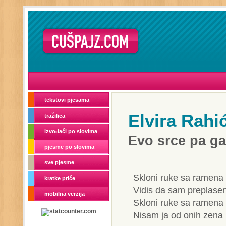
tekstovi pjesama
Elvira Rahi
tražilica
izvođači po slovima
Evo srce pa ga
pjesme po slovima
sve pjesme
Skloni ruke sa ramena
kratke priče
Vidis da sam preplase
mobilna verzija
Skloni ruke sa ramena
Nisam ja od onih zena