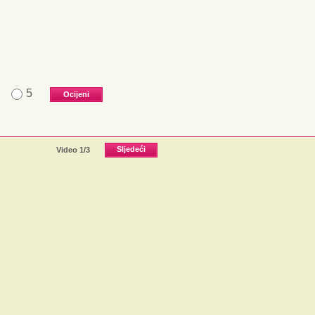
5
Video
1
/3