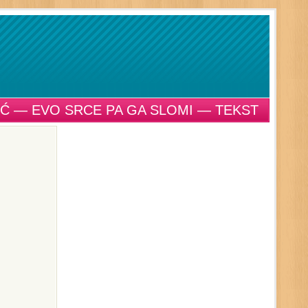
IĆ — EVO SRCE PA GA SLOMI — TEKST