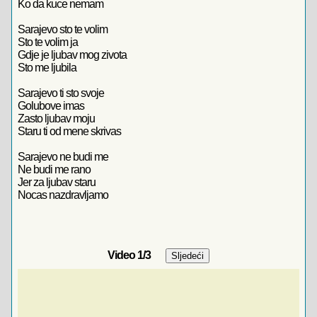
Ko da kuce nemam
Sarajevo sto te volim
Sto te volim ja
Gdje je ljubav mog zivota
Sto me ljubila
Sarajevo ti sto svoje
Golubove imas
Zasto ljubav moju
Staru ti od mene skrivas
Sarajevo ne budi me
Ne budi me rano
Jer za ljubav staru
Nocas nazdravljamo
Video
1
/3