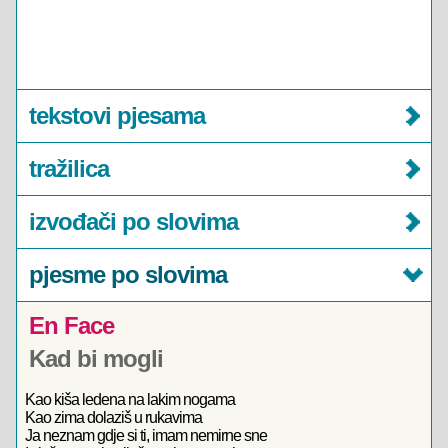
tekstovi pjesama
tražilica
izvođači po slovima
pjesme po slovima
En Face
Kad bi mogli
Kao kiša ledena na lakim nogama
Kao zima dolaziš u rukavima
Ja neznam gdje si ti, imam nemirne sne