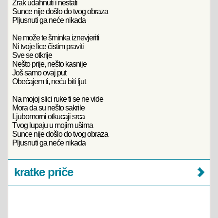
Zrak udahnuti i nestati
Sunce nije došlo do tvog obraza
Pljusnuti ga neće nikada
Ne može te šminka iznevjeriti
Ni tvoje lice čistim praviti
Sve se otkrije
Nešto prije, nešto kasnije
Još samo ovaj put
Obećajem ti, neću biti ljut
Na mojoj slici ruke ti se ne vide
Mora da su nešto sakrile
Ljubomorni otkucaji srca
Tvog lupaju u mojim ušima
Sunce nije došlo do tvog obraza
Pljusnuti ga neće nikada
kratke priče