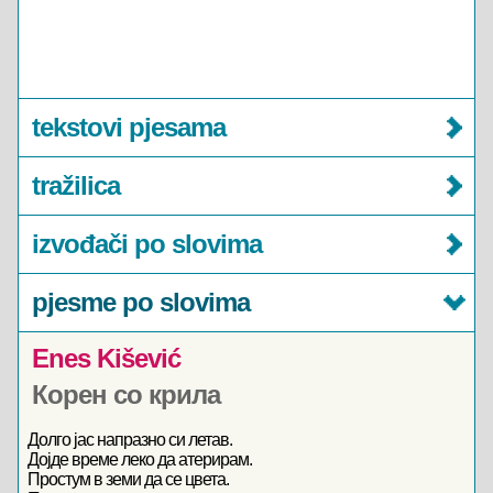
tekstovi pjesama
tražilica
izvođači po slovima
pjesme po slovima
Enes Kišević
Корен со крила
Долго јас напразно си летав.
Дојде време леко да атерирам.
Простум в земи да се цвета.