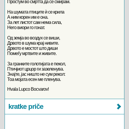
Простум во смртта да се смирам.
На шумата птиците ѝ се крила
А ним корен им е она.
За лет листот сам нема сила,
Него виори го гонат.
Од земја во воздух се виши,
Дрвото в шума крај нивите.
Дрвото е мостот што диши
Помеѓу мртвите и живите.
За гранките голотијата е пекол,
Птичјиот црцор ги зазеленува.
Знајте, јас ништо не сум рекол:
Тоа мојата есен ме пленува.
Hvala Lupco Bocvarov!
kratke priče