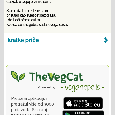
da zrak u tvojoj blizini dišem.
Samo da tiho uz tebe šutim
prisutan kao svjetlost bez glasa.
I da ti oči očima ćutim,
kao da ću te izgubiti, sada, ovoga časa.
kratke priče