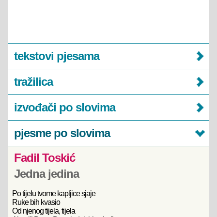
tekstovi pjesama
tražilica
izvođači po slovima
pjesme po slovima
Fadil Toskić
Jedna jedina
Po tijelu tvome kapljice sjaje
Ruke bih kvasio
Od njenog tijela, tijela