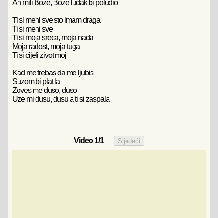
Ah mili Boze, Boze ludak bi poludio
Ti si meni sve sto imam draga
Ti si meni sve
Ti si moja sreca, moja nada
Moja radost, moja tuga
Ti si cijeli zivot moj
Kad me trebas da me ljubis
Suzom bi platila
Zoves me duso, duso
Uze mi dusu, dusu a ti si zaspala
Video
1
/1