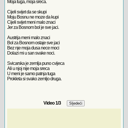
Moja tuga, moja sreca.
Cijeli svijet da se skupi
Moju Bosnu ne moze da kupi
Cijeli svijet meni malo znaci
Jer za Bosnom bol je sve jaci.
Austrija meni malo znaci
Bol za Bosnom ostaje sve jaci
Bez nje moja dusa nece moci
Dolazi mi u san svake noci.
Svicarska je zemlja puno cvijeca
Ali u njoj nije moja sreca
U meni je samo patnja tuga
Prokleta si svako zemljo druga.
Video
1
/3