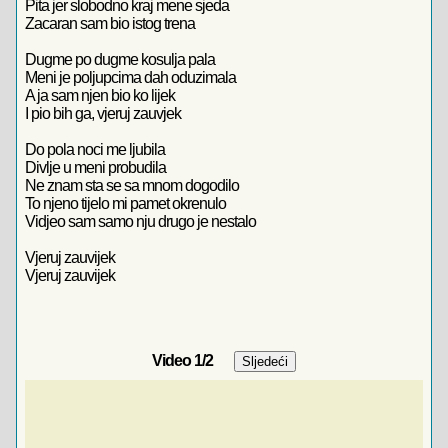
Pita jer slobodno kraj mene sjeda
Zacaran sam bio istog trena
Dugme po dugme kosulja pala
Meni je poljupcima dah oduzimala
A ja sam njen bio ko lijek
I pio bih ga, vjeruj zauvjek
Do pola noci me ljubila
Divlje u meni probudila
Ne znam sta se sa mnom dogodilo
To njeno tijelo mi pamet okrenulo
Vidjeo sam samo nju drugo je nestalo
Vjeruj zauvijek
Vjeruj zauvijek
Video
1
/2