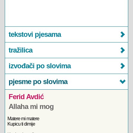
tekstovi pjesama
tražilica
izvođači po slovima
pjesme po slovima
Ferid Avdić
Allaha mi mog
Matere mi matere
Kupicu ti dimije