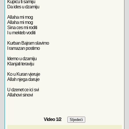
Kupicu ti samiju
Da ides u dzamiju
Allaha mi mog
Allaha mi mog
Sina ces mi roditi
I u mekteb voditi
Kurban Bajram slavimo
I ramazan postimo
Idemo u dzamiju
Klanjati teraviju
Ko u Kuran vjeruje
Allah njega daruje
U dzenet ce ici svi
Allahovi sinovi
Video
1
/2