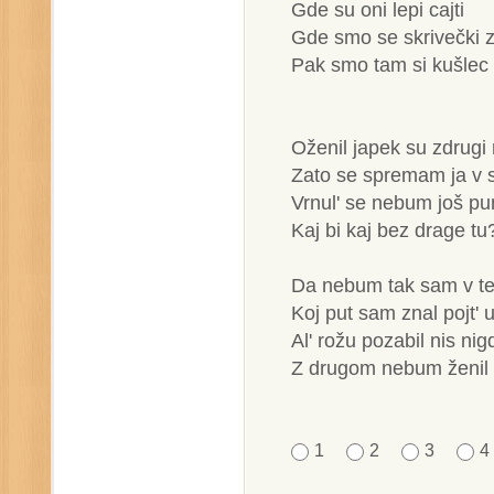
Gde su oni lepi cajti
Gde smo se skrivečki zna
Pak smo tam si kušlec d
Oženil japek su zdrugi 
Zato se spremam ja v 
Vrnul' se nebum još pu
Kaj bi kaj bez drage tu
Da nebum tak sam v te
Koj put sam znal pojt' u
Al' rožu pozabil nis nig
Z drugom nebum ženil 
1
2
3
4