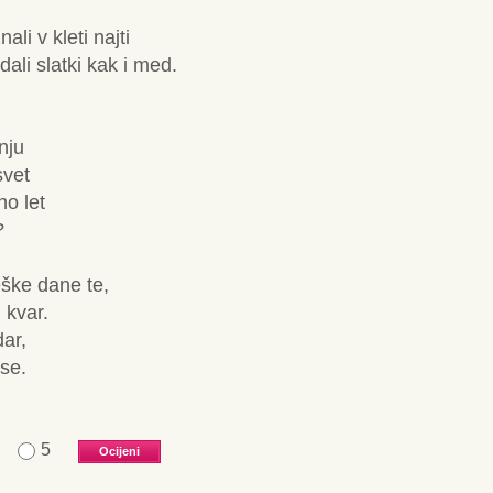
li v kleti najti
ali slatki kak i med.
nju
svet
no let
?
ške dane te,
 kvar.
dar,
se.
5