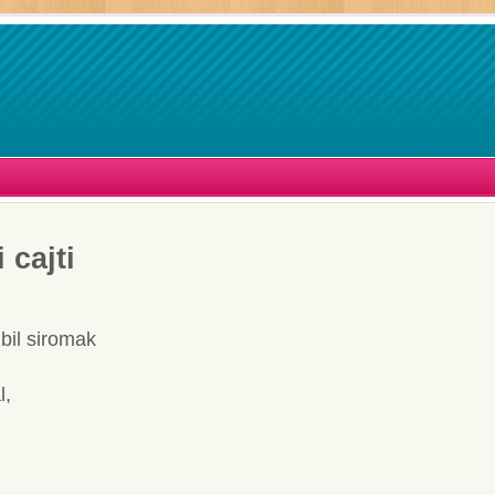
 cajti
bil siromak
l,