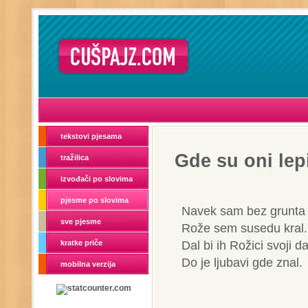
tekstovi pjesama
Gde su oni lepi
tražilica
izvođači po slovima
pjesme po slovima
Navek sam bez grunta 
sve pjesme
Rože sem susedu kral.
Dal bi ih Rožici svoji da
kratke priče
Do je ljubavi gde znal.
mobilna verzija