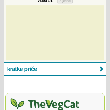
Video
1
/1
kratke priče