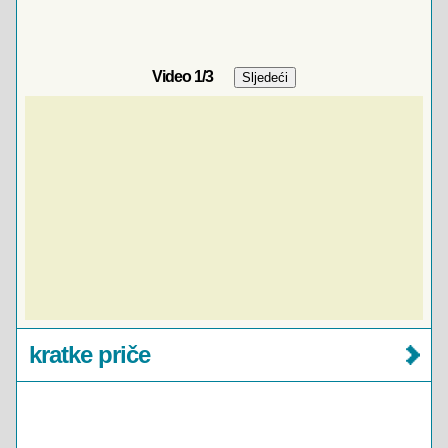
Video
1
/3
kratke priče