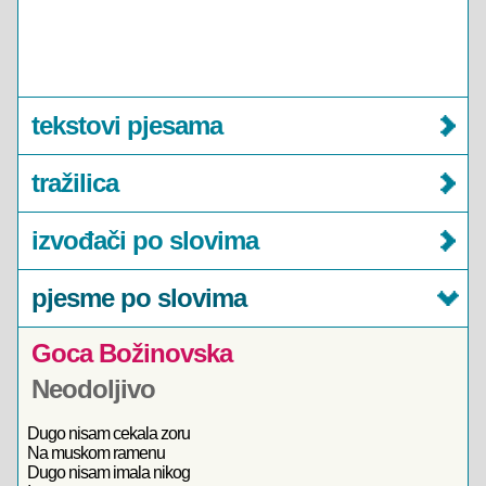
tekstovi pjesama
tražilica
izvođači po slovima
pjesme po slovima
Goca Božinovska
Neodoljivo
Dugo nisam cekala zoru
Na muskom ramenu
Dugo nisam imala nikog