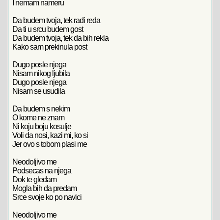
I nemam nameru
Da budem tvoja, tek radi reda
Da ti u srcu budem gost
Da budem tvoja, tek da bih rekla
Kako sam prekinula post
Dugo posle njega
Nisam nikog ljubila
Dugo posle njega
Nisam se usudila
Da budem s nekim
O kome ne znam
Ni koju boju kosulje
Voli da nosi, kazi mi, ko si
Jer ovo s tobom plasi me
Neodoljivo me
Podsecas na njega
Dok te gledam
Mogla bih da predam
Srce svoje ko po navici
Neodoljivo me