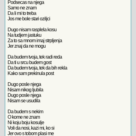
Podsecas na njega
Samo ne znam
Da li mi to treba
Jos me bole stari oziljci
Dugo nisam rasplela kosu
Na tudjem jastuku
Za to sa mnom imaj strpljenja
Jer znaj da ne mogu
Da budem tvoja, tek radi reda
Da ti u srcu budem gost
Da budem tvoja, tek da bih rekla
Kako sam prekinula post
Dugo posle njega
Nisam nikog ljubila
Dugo posle njega
Nisam se usudila
Da budem s nekim
O kome ne znam
Ni koju boju kosulje
Voli da nosi, kazi mi, ko si
Jer ovo s tobom plasi me