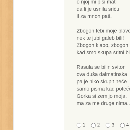
o njoj mi piši mati
da li je usnila sriću
il za mnon pati.
Zbogon tebi moje plav
nek te jubi galeb bili!
Zbogon klapo, zbogon 
kad smo skupa sritni bil
Rasula se bilin sviton
ova duša dalmatinska
pa je niko skupit neće
samo pisma kad poteč
Gorka si zemljo moja,
ma za me druge nima..
1
2
3
4