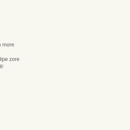
o more
lipe zore
i!