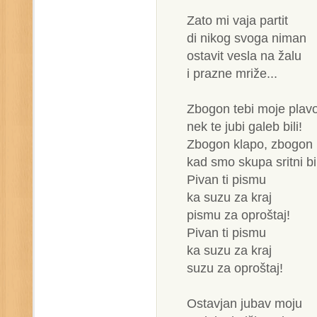
Zato mi vaja partit
di nikog svoga niman
ostavit vesla na žalu
i prazne mriže...
Zbogon tebi moje plav
nek te jubi galeb bili!
Zbogon klapo, zbogon 
kad smo skupa sritni bil
Pivan ti pismu
ka suzu za kraj
pismu za oproštaj!
Pivan ti pismu
ka suzu za kraj
suzu za oproštaj!
Ostavjan jubav moju