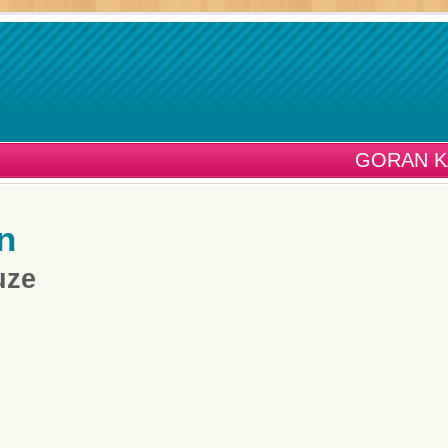
GORAN K
n
uze