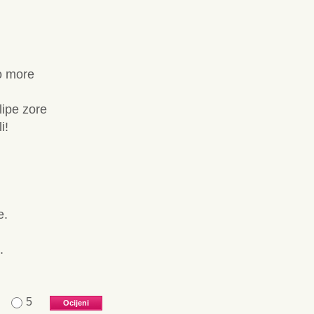
o more
lipe zore
i!
e.
.
5