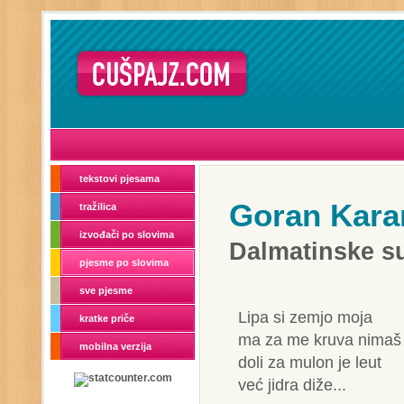
tekstovi pjesama
Goran Kara
tražilica
izvođači po slovima
Dalmatinske s
pjesme po slovima
sve pjesme
Lipa si zemjo moja
kratke priče
ma za me kruva nimaš
mobilna verzija
doli za mulon je leut
već jidra diže...