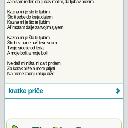
Ja nisam rođen da ljubav molim, da ljubav prosim
Kazna mi je sto te ljubim
Što ti sebe do kraja dajem
Kazna mi je što te ljubim
Al' moram dalje za tvojim sjajem
Kazna mi je što te ljubim
Što bez nade baš teve volim
Tvoje srce je od leda
A moje boli, a moje boli
Ne daš mi ništa, ni da ti priđem
Za korak bliže a more prijeti
Na mene zadnju oluju diže
kratke priče