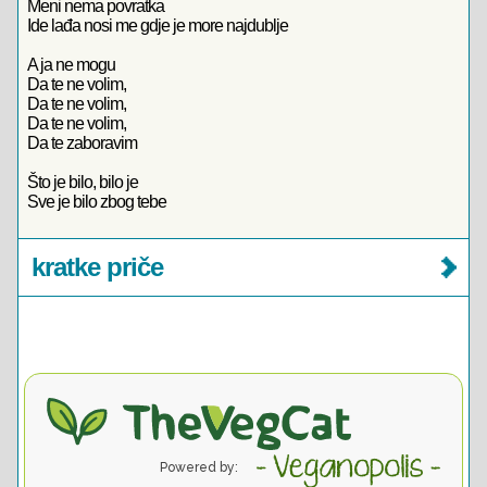
Meni nema povratka
Ide lađa nosi me gdje je more najdublje
A ja ne mogu
Da te ne volim,
Da te ne volim,
Da te ne volim,
Da te zaboravim
Što je bilo, bilo je
Sve je bilo zbog tebe
kratke priče