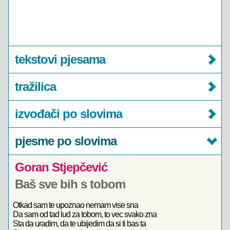
tekstovi pjesama
tražilica
izvođači po slovima
pjesme po slovima
Goran Stjepčević
Baš sve bih s tobom
Otkad sam te upoznao nemam vise sna
Da sam od tad lud za tobom, to vec svako zna
Sta da uradim, da te ubijedim da si ti bas ta