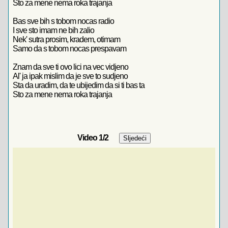
Sto za mene nema roka trajanja
Bas sve bih s tobom nocas radio
I sve sto imam ne bih zalio
Nek' sutra prosim, kradem, otimam
Samo da s tobom nocas prespavam
Znam da sve ti ovo lici na vec vidjeno
Al' ja ipak mislim da je sve to sudjeno
Sta da uradim, da te ubijedim da si ti bas ta
Sto za mene nema roka trajanja
Video
1
/2