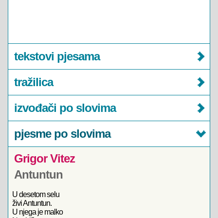
tekstovi pjesama
tražilica
izvođači po slovima
pjesme po slovima
Grigor Vitez
Antuntun
U desetom selu
živi Antuntun.
U njega je malko