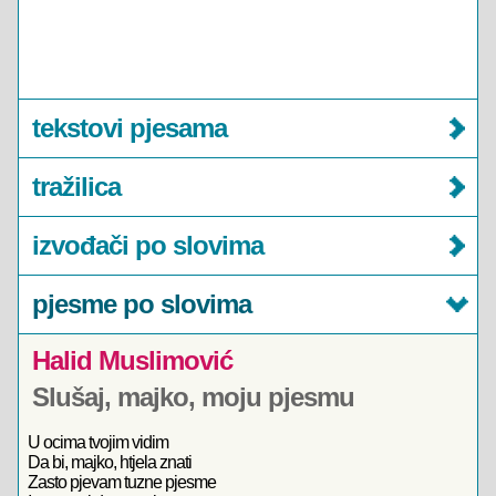
tekstovi pjesama
tražilica
izvođači po slovima
pjesme po slovima
Halid Muslimović
Slušaj, majko, moju pjesmu
U ocima tvojim vidim
Da bi, majko, htjela znati
Zasto pjevam tuzne pjesme