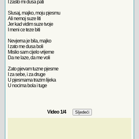
I zasto mi dusa pati
Slusaj, majko, moju pjesmu
Ali nemoj suze liti
Jer kad vidim suze tvoje
I meni ce teze biti
Nevjerna je bila, majko
I zato me dusa boli
Mislio sam cijelo vrijeme
Da ne laze, da me voli
Zato pjevam tuzne pjesme
I za sebe, i za druge
U pjesmama trazim lijeka
U nocima bola i tuge
Video
1
/4