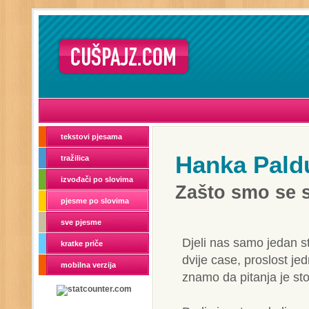
tekstovi pjesama
Hanka Pal
tražilica
izvođači po slovima
Zašto smo se s
pjesme po slovima
sve pjesme
Djeli nas samo jedan s
kratke priče
dvije case, proslost je
mobilna verzija
znamo da pitanja je st