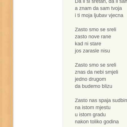
Da li si sretan, da li s
a znam da sam tvoja
i ti moja ljubav vjecna
Zasto smo se sreli
zasto nove rane
kad ni stare
jos zarasle nisu
Zasto smo se sreli
znas da nebi smjeli
jedno drugom
da budemo blizu
Zasto nas spaja sudbi
na istom mjestu
u istom gradu
nakon toliko godina