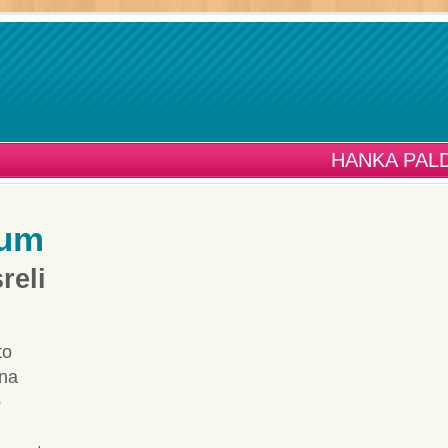
HANKA PAL
dum
reli
to
dna
o