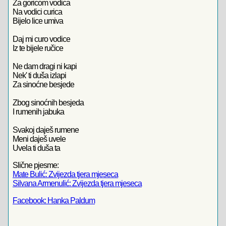
Za goricom vodica
Na vodici curica
Bijelo lice umiva
Daj mi curo vodice
Iz te bijele ručice
Ne dam dragi ni kapi
Nek' ti duša izlapi
Za sinoćne besjede
Zbog sinoćnih besjeda
I rumenih jabuka
Svakoj daješ rumene
Meni daješ uvele
Uvela ti duša ta
Slične pjesme:
Mate Bulić: Zvijezda tjera mjeseca
Silvana Armenulić: Zvijezda tjera mjeseca
Facebook: Hanka Paldum