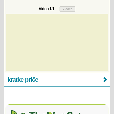
Video
1
/1
kratke priče