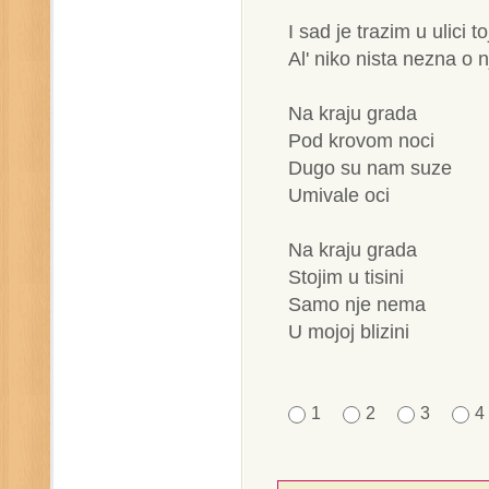
I sad je trazim u ulici to
Al' niko nista nezna o n
Na kraju grada
Pod krovom noci
Dugo su nam suze
Umivale oci
Na kraju grada
Stojim u tisini
Samo nje nema
U mojoj blizini
1
2
3
4