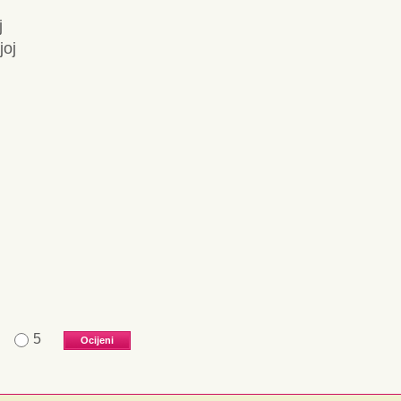
j
joj
5