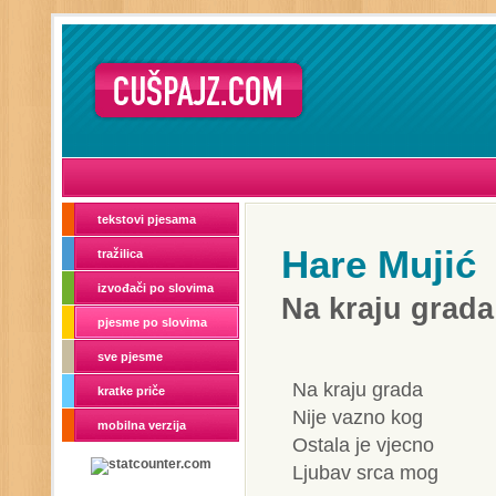
tekstovi pjesama
Hare Mujić
tražilica
izvođači po slovima
Na kraju grada
pjesme po slovima
sve pjesme
Na kraju grada
kratke priče
Nije vazno kog
mobilna verzija
Ostala je vjecno
Ljubav srca mog