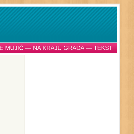
E MUJIĆ — NA KRAJU GRADA — TEKST