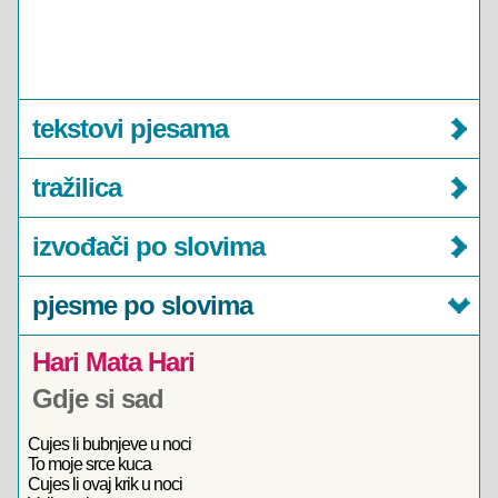
tekstovi pjesama
tražilica
izvođači po slovima
pjesme po slovima
Hari Mata Hari
Gdje si sad
Cujes li bubnjeve u noci
To moje srce kuca
Cujes li ovaj krik u noci