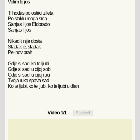
Volim te jos
Ti hodas po ostrici zileta
Po staklu moga srca
Sanjas li jos Eldorado
Sanjas li jos
Nikad ti nije dosta
Sladak je, sladak
Pelinov prah
Gdje si sad, ko te ljubi
Gdje si sad, u cijoj sobi
Gdje si sad, u cijoj ruci
Tvoja ruka spava sad
Ko te ljubi, ko te ljubi, ko te ljubi u dlan
Video
1
/1