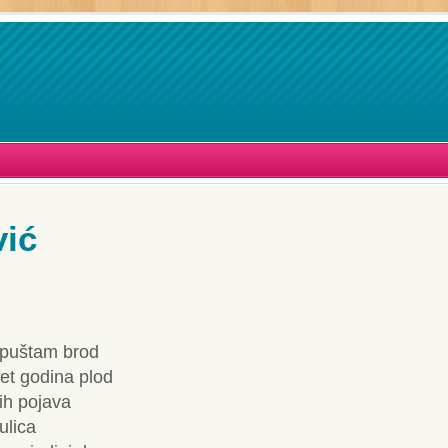
vić
apuštam brod
et godina plod
ih pojava
ulica