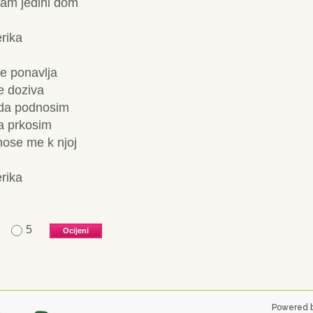
am jedini dom
rika
se ponavlja
e doziva
da podnosim
a prkosim
nose me k njoj
rika
5