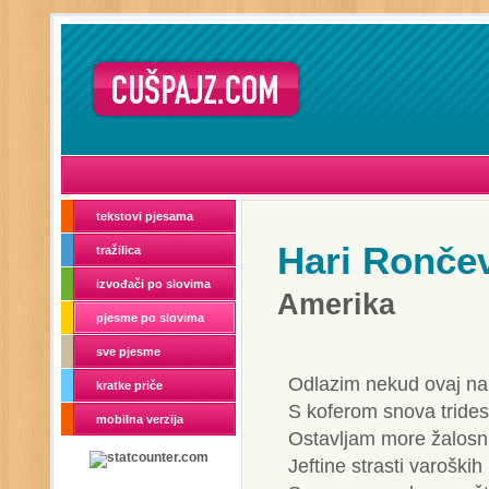
tekstovi pjesama
Hari Ronče
tražilica
izvođači po slovima
Amerika
pjesme po slovima
sve pjesme
Odlazim nekud ovaj n
kratke priče
S koferom snova trides
mobilna verzija
Ostavljam more žalosn
Jeftine strasti varoških 