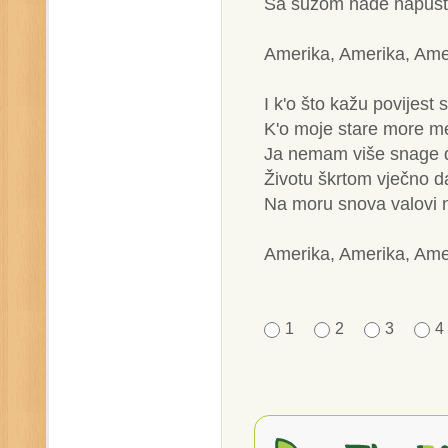
Sa suzom nade napušt
Amerika, Amerika, Ame
I k'o što kažu povijest 
K'o moje stare more m
Ja nemam više snage 
Životu škrtom vječno d
Na moru snova valovi 
Amerika, Amerika, Ame
1
2
3
4