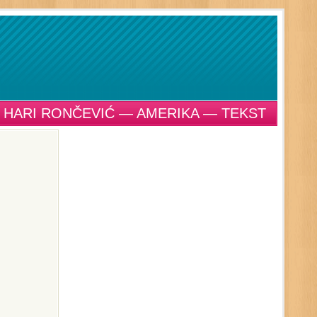
HARI RONČEVIĆ — AMERIKA — TEKST