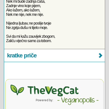
Nek mi bude zadnja čaša,
Zadnje vino koje pijem,
Ako lažem, ako lažem,
Nek me nije, nek me nije.
Nijedna ljubav, ne poslije tvoje
Ne zgrija dušu ni tijelo moje.
Svi da mi kažu zauvijek zbogom,
Zaliću vijećno samo za tobom.
kratke priče