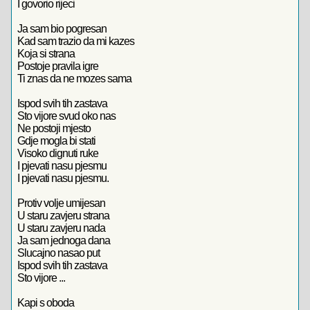
I govorio rijeci
Ja sam bio pogresan
Kad sam trazio da mi kazes
Koja si strana
Postoje pravila igre
Ti znas da ne mozes sama
Ispod svih tih zastava
Sto vijore svud oko nas
Ne postoji mjesto
Gdje mogla bi stati
Visoko dignuti ruke
I pjevati nasu pjesmu
I pjevati nasu pjesmu.
Protiv volje umijesan
U staru zavjeru strana
U staru zavjeru nada
Ja sam jednoga dana
Slucajno nasao put
Ispod svih tih zastava
Sto vijore ...
Kapi s oboda