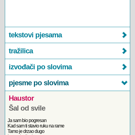
tekstovi pjesama
tražilica
izvođači po slovima
pjesme po slovima
Haustor
Šal od svile
Ja sam bio pogresan
Kad sam ti stavio ruku na rame
Tamo je drzao dugo