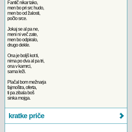
Fantič nikar tako,
men bo pri src hudo,
men bo od žalosti,
počlo srce.
Jokaj se al pa ne,
meni ni več zate,
men bo odpiralo,
drugo dekle.
Ona je boljš kot ti,
nima po dva al pa tri,
ona v kamrci,
sama leži.
Plačal bom mežnarja
fajmoštra, oferta,
ti pa zibala boš
sinka mojga.
kratke priče