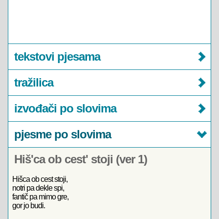
tekstovi pjesama
tražilica
izvođači po slovima
pjesme po slovima
Hiš'ca ob cest' stoji (ver 1)
Hišca ob cest stoji,
notri pa dekle spi,
fantič pa mimo gre,
gor jo budi.