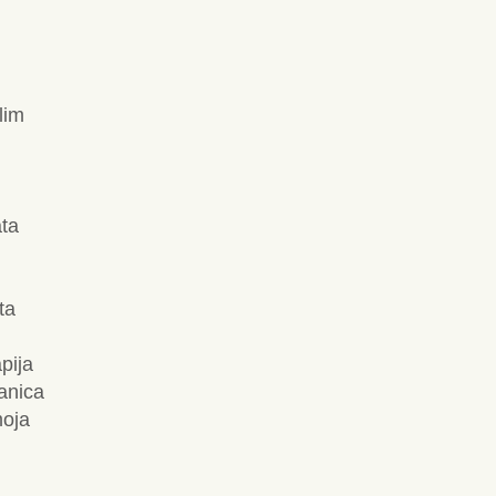
lim
ata
ta
pija
anica
moja