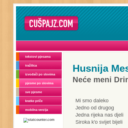
tekstovi pjesama
Husnija Mes
tražilica
izvođači po slovima
Neće meni Drin
pjesme po slovima
sve pjesme
Mi smo daleko
kratke priče
Jedno od drugog
mobilna verzija
Jedna rijeka nas djeli
Siroka k'o svijet bijeli