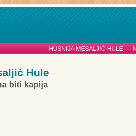
HUSNIJA MESALJIĆ HULE — N
aljić Hule
a biti kapija