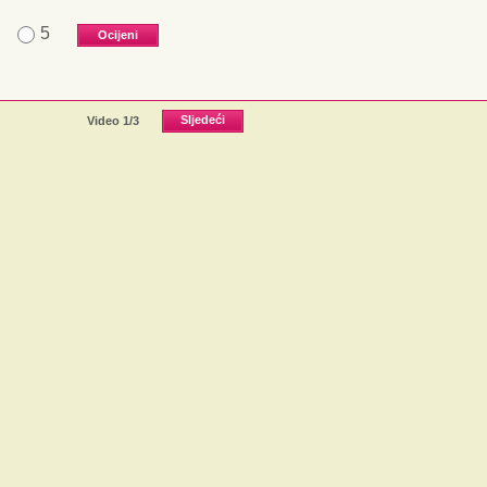
5
Video
1
/3