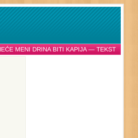
EĆE MENI DRINA BITI KAPIJA — TEKST