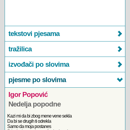
tekstovi pjesama
tražilica
izvođači po slovima
pjesme po slovima
Igor Popović
Nedelja popodne
Kazi mi da bi zbog mene vene sekla
Da bi se drugih ti odrekla
Samo da moja postanes