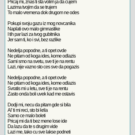
Pricaj mi, znas ti sta volim ja da cujem
Lazima tvojim da se trujem
To malo vremena dok drugom ne odes
Pokupi svoju gazu iz mog novcanika
Naplati ovo malo gimnastike
I tih par lazi za tvog gubitnika
Jer sam ti, ko i svi, bez razlike
Nedelja popodne, a ti opet ovde
Ne pitam od koga ides, kome odlazis
Sami smo na svetu, sve ti je na rentu
Lazi, nije vazno sto ces sve da pogazis
Nedelja popodne, a ti opet ovde
Ne pitam od koga ides, kome odlazis
Svratis mi u letu, sve ti je na rentu
Zasto onda boli uvek kad me ostavis
Dodji mi, necu da pitam gde si bila
Al' ti mi reci, sto bi krila
Samo ce malo boleti
Pricaj mi da ti bez mene lose ide
Da lazu da te s drugim vide
Lazi me, tako cu sve lakse podneti