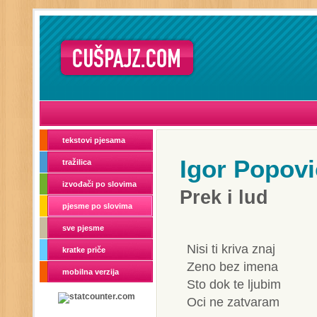
tekstovi pjesama
Igor Popovi
tražilica
izvođači po slovima
Prek i lud
pjesme po slovima
sve pjesme
Nisi ti kriva znaj
kratke priče
Zeno bez imena
mobilna verzija
Sto dok te ljubim
Oci ne zatvaram