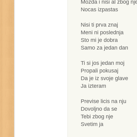
Mozda i nisi al zbog nj
Nocas izpastas
Nisi ti prva znaj
Meni ni poslednja
Sto mi je dobra
Samo za jedan dan
Ti si jos jedan moj
Propali pokusaj
Da je iz svoje glave
Ja izteram
Previse licis na nju
Dovoljno da se
Tebi zbog nje
Svetim ja