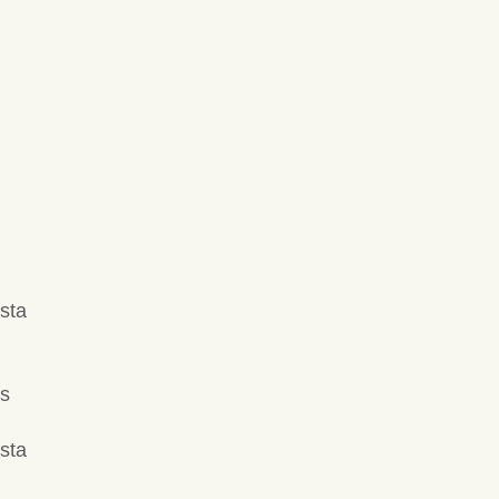
 sta
as
 sta