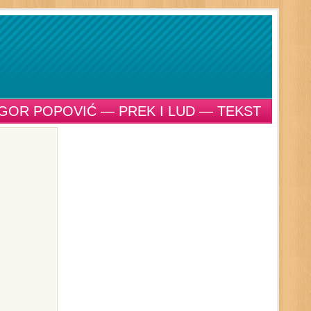
IGOR POPOVIĆ — PREK I LUD — TEKST