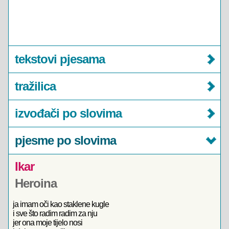
tekstovi pjesama
tražilica
izvođači po slovima
pjesme po slovima
Ikar
Heroina
ja imam oči kao staklene kugle
i sve što radim radim za nju
jer ona moje tijelo nosi