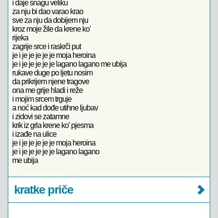
i daje snagu veliku
za nju bi dao varao krao
sve za nju da dobijem nju
kroz moje žile da krene ko'
rijeka
zagrije srce i raskrči put
je i je je je je je moja heroina
je i je je je je je lagano lagano me ubija
rukave duge po ljetu nosim
da prikrijem njene tragove
ona me grije hladi i reže
i mojim srcem trguje
a noć kad dođe utihne ljubav
i zidovi se zatamne
krik iz grla krene ko' pjesma
i izađe na ulice
je i je je je je je moja heroina
je i je je je je je lagano lagano
me ubija
kratke priče