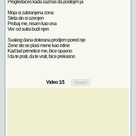
Progledaces kada saznas da postojim ja
Moja si zabranjena zona
Steta sto si ozenjen
Probaj me, nisam kao ona
Vec od sutra budi njen
Svakog dana doterana prodjem pored nje
Zene sto se plasi mene kao istine
Kad tad primetice me, bice opasno
I da te prati, da te vrati, bice prekasno
Video
1
/1