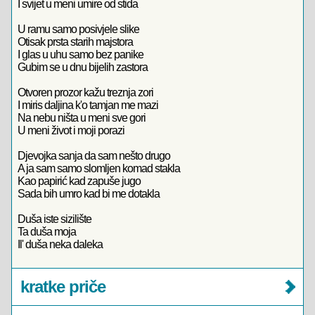
I svijet u meni umire od stida
U ramu samo posivjele slike
Otisak prsta starih majstora
I glas u uhu samo bez panike
Gubim se u dnu bijelih zastora
Otvoren prozor kažu treznja zori
I miris daljina k'o tamjan me mazi
Na nebu ništa u meni sve gori
U meni život i moji porazi
Djevojka sanja da sam nešto drugo
A ja sam samo slomljen komad stakla
Kao papirić kad zapuše jugo
Sada bih umro kad bi me dotakla
Duša iste sizilište
Ta duša moja
Il' duša neka daleka
kratke priče