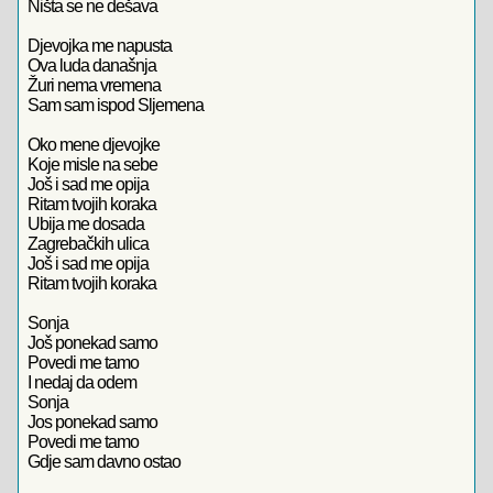
Ništa se ne dešava
Djevojka me napusta
Ova luda današnja
Žuri nema vremena
Sam sam ispod Sljemena
Oko mene djevojke
Koje misle na sebe
Još i sad me opija
Ritam tvojih koraka
Ubija me dosada
Zagrebačkih ulica
Još i sad me opija
Ritam tvojih koraka
Sonja
Još ponekad samo
Povedi me tamo
I nedaj da odem
Sonja
Jos ponekad samo
Povedi me tamo
Gdje sam davno ostao