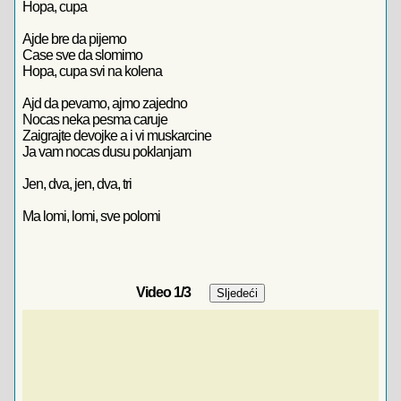
Hopa, cupa
Ajde bre da pijemo
Case sve da slomimo
Hopa, cupa svi na kolena
Ajd da pevamo, ajmo zajedno
Nocas neka pesma caruje
Zaigrajte devojke a i vi muskarcine
Ja vam nocas dusu poklanjam
Jen, dva, jen, dva, tri
Ma lomi, lomi, sve polomi
Video
1
/3