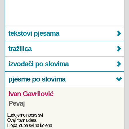
tekstovi pjesama
tražilica
izvođači po slovima
pjesme po slovima
Ivan Gavrilović
Pevaj
Ludujemo nocas svi
Ovaj ritam udara
Hopa, cupa svi na kolena