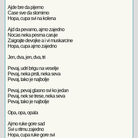
Ajde bre da pijemo
Case sve da slomimo
Hopa, cupa svi na kolena
Ajd da pevamo, ajmo zajedno
Nocas neka pesma caruje
Zaigrajte devojke a i vi muskarcine
Hopa, cupa ajmo zajedno
Jen, dva, jen, dva, tri
Pevaj, udri brigu na veselje
Pevaj, neka prsti, neka seva
Pevaj, tako je najbolje
Pevaj, pevaj glasno svi ko jedan
Pevaj, nek se trese, neka seva
Pevaj, tako je najbolje
Opa, opa, opala
Ajmo ruke gore sad
Svi u ritmu zajedno
Hopa, cupa ruke gore svi