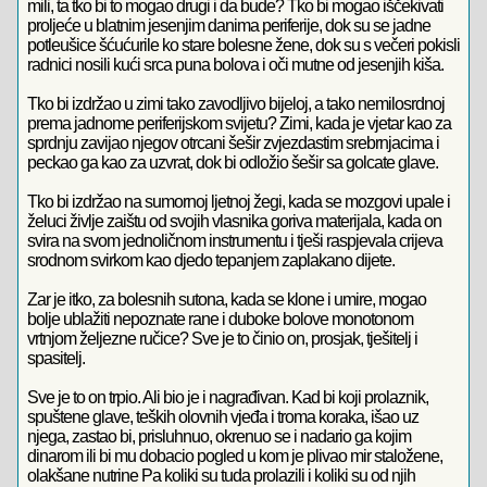
mili, ta tko bi to mogao drugi i da bude? Tko bi mogao iščekivati
proljeće u blatnim jesenjim danima periferije, dok su se jadne
potleušice šćućurile ko stare bolesne žene, dok su s večeri pokisli
radnici nosili kući srca puna bolova i oči mutne od jesenjih kiša.
Tko bi izdržao u zimi tako zavodljivo bijeloj, a tako nemilosrdnoj
prema jadnome periferijskom svijetu? Zimi, kada je vjetar kao za
sprdnju zavijao njegov otrcani šešir zvjezdastim srebrnjacima i
peckao ga kao za uzvrat, dok bi odložio šešir sa golcate glave.
Tko bi izdržao na sumornoj ljetnoj žegi, kada se mozgovi upale i
želuci življe zaištu od svojih vlasnika goriva materijala, kada on
svira na svom jednoličnom instrumentu i tješi raspjevala crijeva
srodnom svirkom kao djedo tepanjem zaplakano dijete.
Zar je itko, za bolesnih sutona, kada se klone i umire, mogao
bolje ublažiti nepoznate rane i duboke bolove monotonom
vrtnjom željezne ručice? Sve je to činio on, prosjak, tješitelj i
spasitelj.
Sve je to on trpio. Ali bio je i nagrađivan. Kad bi koji prolaznik,
spuštene glave, teških olovnih vjeđa i troma koraka, išao uz
njega, zastao bi, prisluhnuo, okrenuo se i nadario ga kojim
dinarom ili bi mu dobacio pogled u kom je plivao mir staložene,
olakšane nutrine Pa koliki su tuda prolazili i koliki su od njih