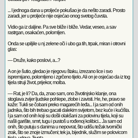
... I jednoga dana u proljeće pokušao je da nešto zaradi. Prosto
zaradi, jer u proljeće nije osjećao onog svetog čuvsta.
Vidio ga iz daljine. Pa sve bliže i bliže. Vedar, veseo, a sav
rastrgan, osakaćen, polomljen.
Onda se upiljile u nj zelene oči i ubo ga tih, trpak, miran i otrovni
glas:
— Druže, kako poslovi, a...?
A on je šutio, gledao je njegovu štaku, izrezano lice i svo
ispremijano, polomljeno i zgrčeno tijelo. Ali on je osjećao da iz tog
tijela struji život, prijekor, molba.
— Rat, je li? Da, da, znao sam, ono životinjsko klanje, ona
stoglava zvijer ljudske pohlepe, zlobe i zavisti. He, he, pravo se
kaže: Tukli se čobani preko magarećih leđa... I ja sam od onih
jadnika, što bih trebao gacati dalekim svijetom, bez kuće i kućišta.
I ja sam od onih koji su došli olakšani za polovinu tijela, koji su
našli garište, smrt, tugu i pustoš u rođenoj kolibici... Ja sam od
onih, što putuju s danima u nepovrat, što udišu težak tvornički
zrak, što se znoje izmučeni; tek ja, bijednik, služim se polovicom
tijela, udova, života...