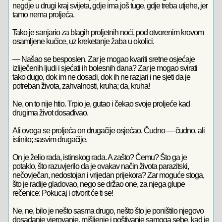
negdje u drugi kraj svijeta, gdje ima još tuge, gdje treba utjehe, jer
tamo nema proljeća.
Tako je sanjario za blagih proljetnih noći, pod otvorenim krovom
osamljene kućice, uz kreketanje žaba u okolici.
— Našao se besposlen. Zar je mogao kvariti sretne osjećaje
izliječenih ljudi i sjećati ih bolesnih dana? Zar je mogao svirati
tako dugo, dok im ne dosadi, dok ih ne razjari i ne sjeti da je
potreban života, zahvalnosti, kruha; da, kruha!
Ne, on to nije htio. Trpio je, gutao i čekao svoje proljeće kad
drugima život dosađivao.
Ali ovoga se proljeća on drugačije osjećao. Čudno — čudno, ali
istinito; sasvim drugačije.
On je želio rada, istinskog rada. A zašto? Čemu? Što ga je
potaklo, što razuvjerilo da je ovakav način života parazitski,
nečovječan, nedostojan i vrijedan prijekora? Zar moguće stoga,
što je radije gladovao, nego se držao one, za njega glupe
rečenice: Pokucaj i otvorit će ti se!
Ne, ne, bilo je nešto sasma drugo, nešto što je poništilo njegovo
dosadanje vjerovanje, mišljenje i poštivanje samoga sebe, kad je