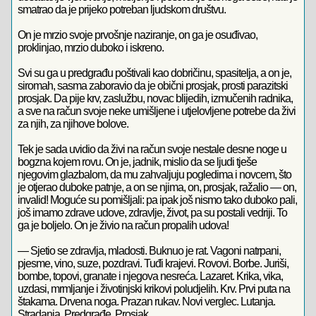
smatrao da je prijeko potreban ljudskom društvu.
On je mrzio svoje prvošnje naziranje, on ga je osuđivao,
proklinjao, mrzio duboko i iskreno.
Svi su ga u predgrađu poštivali kao dobričinu, spasitelja, a on je,
siromah, sasma zaboravio da je obični prosjak, prosti parazitski
prosjak. Da pije krv, zaslužbu, novac blijedih, izmučenih radnika,
a sve na račun svoje neke umišljene i utjelovljene potrebe da živi
za njih, za njihove bolove.
Tek je sada uvidio da živi na račun svoje nestale desne noge u
bogzna kojem rovu. On je, jadnik, mislio da se ljudi tješe
njegovim glazbalom, da mu zahvaljuju pogledima i novcem, što
je otjerao duboke patnje, a on se njima, on, prosjak, ražalio — on,
invalid! Moguće su pomišljali: pa ipak još nismo tako duboko pali,
još imamo zdrave udove, zdravlje, život, pa su postali vedriji. To
ga je boljelo. On je živio na račun propalih udova!
— Sjetio se zdravlja, mladosti. Buknuo je rat. Vagoni natrpani,
pjesme, vino, suze, pozdravi. Tuđi krajevi. Rovovi. Borbe. Juriši,
bombe, topovi, granate i njegova nesreća. Lazaret. Krika, vika,
uzdasi, mrmljanje i životinjski krikovi poludjelih. Krv. Prvi puta na
štakama. Drvena noga. Prazan rukav. Novi verglec. Lutanja.
Stradanja. Predgrađe. Prosjak.