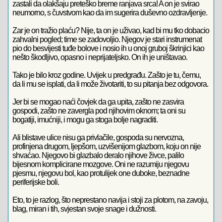
zastali da olakšaju preteško breme ranjava srca! A on je svirao
neumorno, s čuvstvom kao da im sugerira duševno ozdravljenje.
Zar je on tražio plaću? Nije, ta on je uživao, kad bi mu tko dobacio
zahvalni pogled; time se zadovoljio. Njegov je stari instrumenat
pio do besvijesti tuđe bolove i nosio ih u onoj gruboj škrinjici kao
nešto škodljivo, opasno i neprijateljsko. On ih je uništavao.
Tako je bilo kroz godine. Uvijek u predgrađu. Zašto je tu, čemu,
da li mu se isplati, da li može životariti, to su pitanja bez odgovora.
Jer bi se mogao naći čovjek da ga upita, zašto ne zasvira
gospodi, zašto ne zavergla pod njihovim oknom; ta oni su
bogatiji, imućniji, i mogu ga stoga bolje nagraditi.
Ali blistave ulice nisu ga privlačile, gospoda su nervozna,
profinjena drugom, ljepšom, uzvišenijom glazbom, koju on nije
shvaćao. Njegovo bi glazbalo deralo njihove živce, palilo
bijesnom komplicirane mozgove. Oni ne razumiju njegovu
pjesmu, njegovu bol, kao protulijek one duboke, beznadne
periferijske boli.
Eto, to je razlog, što neprestano navija i stoji za plotom, na zavoju,
blag, miran i tih, svjestan svoje snage i dužnosti.