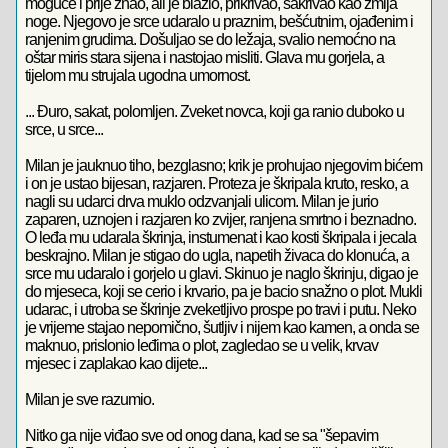
moguće i prije znao, ali je blažio, prikrivao, sakrivao kao zmija
noge. Njegovo je srce udaralo u praznim, bešćutnim, ojađenim i
ranjenim grudima. Došuljao se do ležaja, svalio nemoćno na
oštar miris stara sijena i nastojao misliti. Glava mu gorjela, a
tijelom mu strujala ugodna umornost.
... Đuro, sakat, polomljen. Zveket novca, koji ga ranio duboko u
srce, u srce...
Milan je jauknuo tiho, bezglasno; krik je prohujao njegovim bićem
i on je ustao bijesan, razjaren. Proteza je škripala kruto, resko, a
nagli su udarci drva muklo odzvanjali ulicom. Milan je jurio
zaparen, uznojen i razjaren ko zvijer, ranjena smrtno i beznadno.
O leđa mu udarala škrinja, instumenat i kao kosti škripala i jecala
beskrajno. Milan je stigao do ugla, napetih živaca do klonuća, a
srce mu udaralo i gorjelo u glavi. Skinuo je naglo škrinju, digao je
do mjeseca, koji se cerio i krvario, pa je bacio snažno o plot. Mukli
udarac, i utroba se škrinje zveketljivo prospe po travi i putu. Neko
je vrijeme stajao nepomično, šutljiv i nijem kao kamen, a onda se
maknuo, prislonio leđima o plot, zagledao se u velik, krvav
mjesec i zaplakao kao dijete...
Milan je sve razumio.
Nitko ga nije viđao sve od onog dana, kad se sa "šepavim