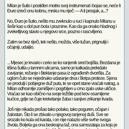
Milan je šutio i postiđen motrio svoj instrumenat i bojao se, neće li
Đuro izreći onu kobnu, mrsku mu riječ: — A ti prosjak, a...?
No, Đuro je šutio, nešto mu zveknulo u ruci i kapnulo Milanu u
šešir kao u dol pun bola i praznine. Kao da ga onako hladnog i
zveketljivog stavio u njegovo srce, prazno i rascviljeno.
Zatim se bez riječi, tek nešto, možda, više tužan, prignutiji i
očajniji, udaljio.
... Mjesec je krvario i cerio se ko ranjenik sred bojišta. Bezdana je
tišina šutila u tamnim ulicama, samo je katkada prekidalo
zavijanje, režanje i štektanje pasa iz ograđenih dvorišta. Za
uglom čulo se nejednako udaranje drva i škripa proteze. Sjena
se produlji i pobjegne duž puta, te se opet stane vraćati natrag, a
Milan odhramlje zamišljen i pogrbljen u crno zjalo uske uličice.
Vraćao se kao obično na svoje ležište pod krov osamljene
kućice, gdje se čuje kreketanje žaba i sanjivo zrikanje livada.
Još nije nikada prošao tako polako, tako poguren, očajan i
žalostan. Što li se zbivalo u njegovoj ranjenoj duši. Sve se
srozalo ko kula od karata, i on nije nalazio više svrhe svoga
života. Boljela ga ona beskrajna laž, ona samozataja za koju je