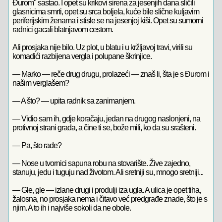
Đurom" sastao. I opet su krikovi sirena za jesenjih dana sličili
glasnicima smrti, opet su srca boljela, kuće bile slične kuljavim
periferijskim ženama i stisle se na jesenjoj kiši. Opet su sumorni
radnici gacali blatnjavom cestom.
Ali prosjaka nije bilo. Uz plot, u blatu i u kržljavoj travi, virili su
komadići razbijena vergla i polupane škrinjice.
— Marko — reče drug drugu, prolazeći — znaš li, šta je s Đurom i
našim verglašem?
— A što? — upita radnik sa zanimanjem.
— Vidio sam ih, gdje koračaju, jedan na drugog naslonjeni, na
protivnoj strani grada, a čine ti se, bože mili, ko da su srašteni.
— Pa, što rade?
— Nose u tvornici sapuna robu na stovarište. Žive zajedno,
stanuju, jedu i tuguju nad životom. Ali sretniji su, mnogo sretniji...
— Gle, gle — izlane drugi i produlji iza ugla. A ulica je opet tiha,
žalosna, no prosjaka nema i čitavo već predgrađe znade, što je s
njim. A to ih i najviše sokoli da ne obole.