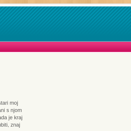
tari moj
ani s njom
ada je kraj
iti, znaj