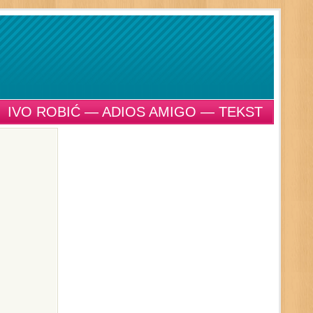
IVO ROBIĆ — ADIOS AMIGO — TEKST