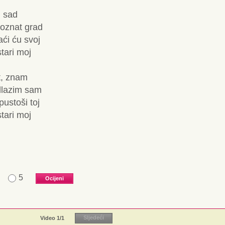
i sad
oznat grad
ći ću svoj
tari moj
t, znam
odlazim sam
ustoši toj
tari moj
5
Video
1
/1