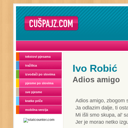
tekstovi pjesama
Ivo Robić
tražilica
izvođači po slovima
Adios amigo
pjesme po slovima
sve pjesme
Adios amigo, zbogom s
kratke priče
Ja odlazim dalje, ti ost
mobilna verzija
Mi išli smo skupa, al' s
Jer je morao netko izgub