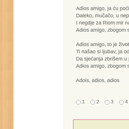
Adios amigo, ja ću poć
Daleko, mučačo, u nep
I negdje za Riom mir na
Adios amigo, zbogom s
Adios amigo, to je živo
Ti našao si ljubav, ja 
Da sjećanja zbrišem u p
Adios amigo, zbogom s
Adois, adios, adios
1
2
3
4