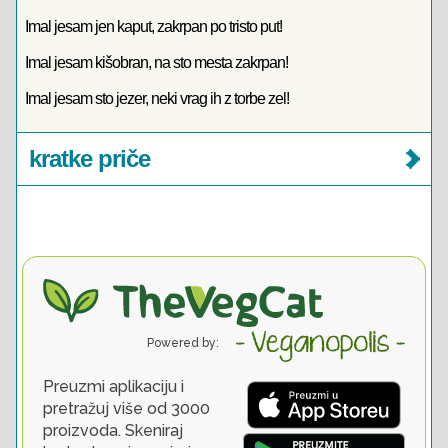
Imal jesam jen kaput, zakrpan po tristo put!
Imal jesam kišobran, na sto mesta zakrpan!
Imal jesam sto jezer, neki vrag ih z torbe zel!
kratke priče