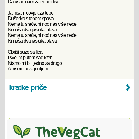
Da usne nam zajedno dišu
Ja nisam čovjek za tebe
Dušo tko s tobom spava
Nema tu sreće, ni noć nas više neće
Ni naša dva jastuka plava
Nema tu sreće, ni noć nas više neće
Ni naša dva jastuka plava
Obriši suze sa lica
I svojim putem sad kreni
Nismo mi bili jedno za drugo
A nismo ni zaljubljeni
kratke priče