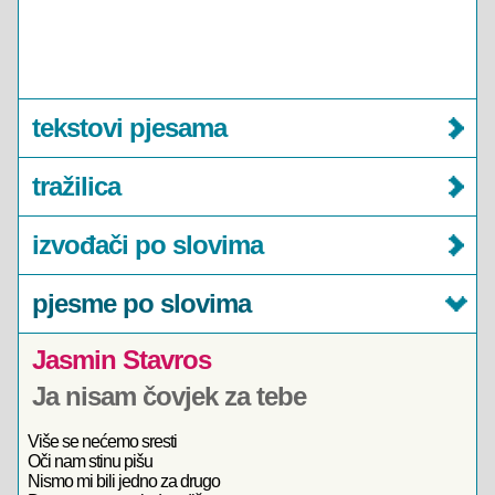
tekstovi pjesama
tražilica
izvođači po slovima
pjesme po slovima
Jasmin Stavros
Ja nisam čovjek za tebe
Više se nećemo sresti
Oči nam stinu pišu
Nismo mi bili jedno za drugo