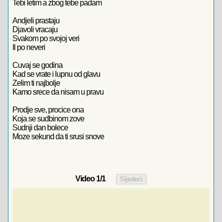
Tebi letim a zbog tebe padam
Andjeli prastaju
Djavoli vracaju
Svakom po svojoj veri
Il po neveri
Cuvaj se godina
Kad se vrate i lupnu od glavu
Zelim ti najbolje
Kamo srece da nisam u pravu
Prodje sve, procice ona
Koja se sudbinom zove
Sudnji dan bolece
Moze sekund da ti srusi snove
Video
1
/1