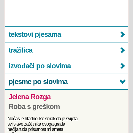
tekstovi pjesama
tražilica
izvođači po slovima
pjesme po slovima
Jelena Rozga
Roba s greškom
Noćas je hladno, k'o smak da je svijeta
svi slave zaštitnika ovoga grada
nečija tuđa prisutnost mi smeta