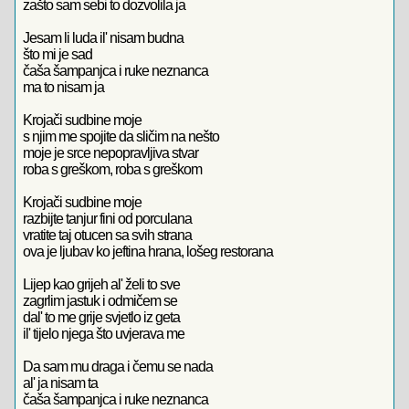
zašto sam sebi to dozvolila ja
Jesam li luda il' nisam budna
što mi je sad
čaša šampanjca i ruke neznanca
ma to nisam ja
Krojači sudbine moje
s njim me spojite da sličim na nešto
moje je srce nepopravljiva stvar
roba s greškom, roba s greškom
Krojači sudbine moje
razbijte tanjur fini od porculana
vratite taj otucen sa svih strana
ova je ljubav ko jeftina hrana, lošeg restorana
Lijep kao grijeh al' želi to sve
zagrlim jastuk i odmičem se
dal' to me grije svjetlo iz geta
il' tijelo njega što uvjerava me
Da sam mu draga i čemu se nada
al' ja nisam ta
čaša šampanjca i ruke neznanca