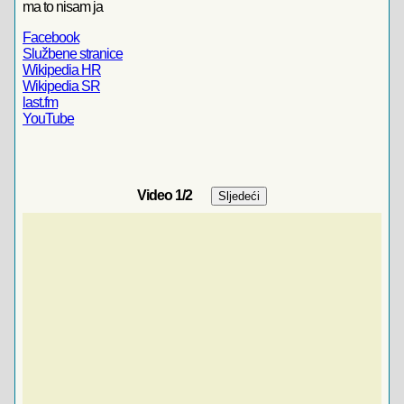
ma to nisam ja
Facebook
Službene stranice
Wikipedia HR
Wikipedia SR
last.fm
YouTube
Video
1
/2