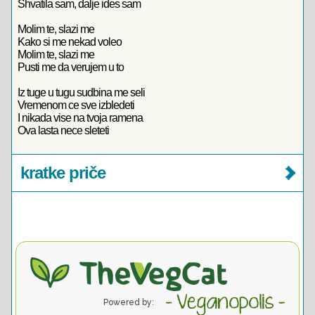
Shvatila sam, dalje ides sam
Molim te, slazi me
Kako si me nekad voleo
Molim te, slazi me
Pusti me da verujem u to
Iz tuge u tugu sudbina me seli
Vremenom ce sve izbledeti
I nikada vise na tvoja ramena
Ova lasta nece sleteti
kratke priče