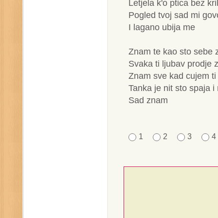
Letjela k'o ptica bez kri
Pogled tvoj sad mi gov
I lagano ubija me
Znam te kao sto sebe
Svaka ti ljubav prodje 
Znam sve kad cujem ti
Tanka je nit sto spaja 
Sad znam
1
2
3
4