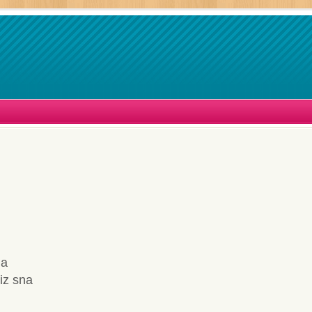
la
iz sna