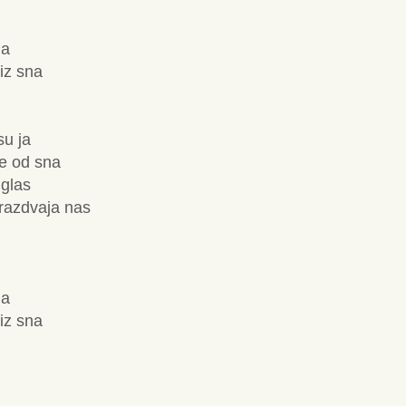
la
iz sna
su ja
e od sna
 glas
i razdvaja nas
la
iz sna