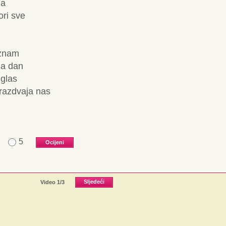
la
ori sve
 znam
za dan
 glas
i razdvaja nas
5
Video
1
/3