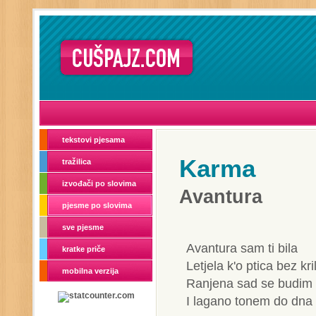
tekstovi pjesama
Karma
tražilica
izvođači po slovima
Avantura
pjesme po slovima
sve pjesme
Avantura sam ti bila
kratke priče
Letjela k'o ptica bez kri
mobilna verzija
Ranjena sad se budim 
I lagano tonem do dna