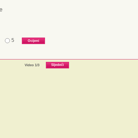
je
5
Video
1
/3