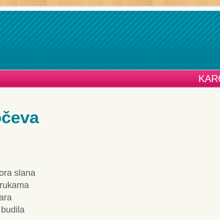
KAR
očeva
ora slana
 rukama
tara
 budila