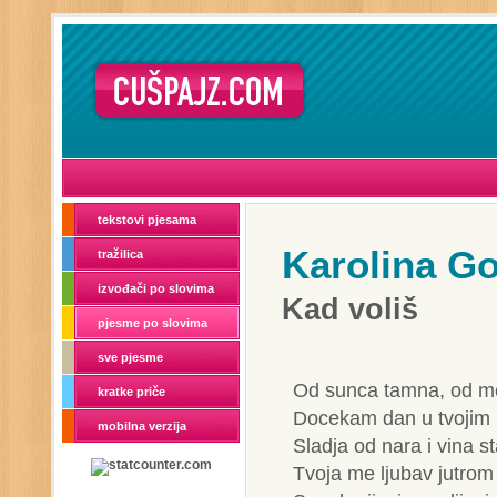
tekstovi pjesama
Karolina G
tražilica
izvođači po slovima
Kad voliš
pjesme po slovima
sve pjesme
Od sunca tamna, od m
kratke priče
Docekam dan u tvojim
mobilna verzija
Sladja od nara i vina s
Tvoja me ljubav jutrom