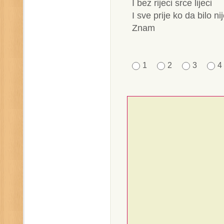
I bez rijeci srce lijeci
I sve prije ko da bilo ni
Znam
1
2
3
4