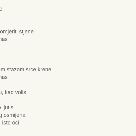
je
mjeriti stjene
znas
om stazom srce krene
znas
u, kad volis
ljutis
og osmijeha
 iste oci