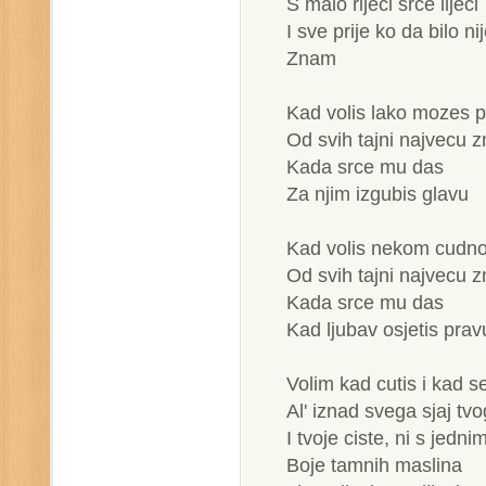
S malo rijeci srce lijeci
I sve prije ko da bilo ni
Znam
Kad volis lako mozes po
Od svih tajni najvecu 
Kada srce mu das
Za njim izgubis glavu
Kad volis nekom cudn
Od svih tajni najvecu 
Kada srce mu das
Kad ljubav osjetis prav
Volim kad cutis i kad se 
Al' iznad svega sjaj tv
I tvoje ciste, ni s jednim
Boje tamnih maslina